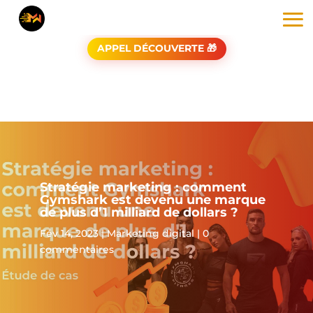
APPEL DÉCOUVERTE 🎁
Stratégie marketing : comment
Gymshark est devenu une marque
de plus d’1 milliard de dollars ?
Fév 14, 2023
|
Marketing digital
|
0
commentaires