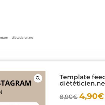
gram – diététicien.ne
Template feed
diététicien.ne
4,90
€
8,90
€