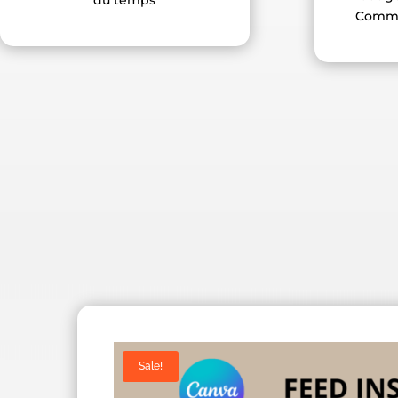
Commu
Sale!