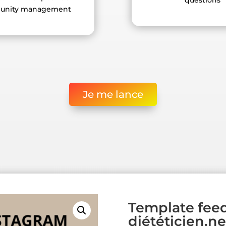
nity management
Je me lance
Template feed
diététicien.ne