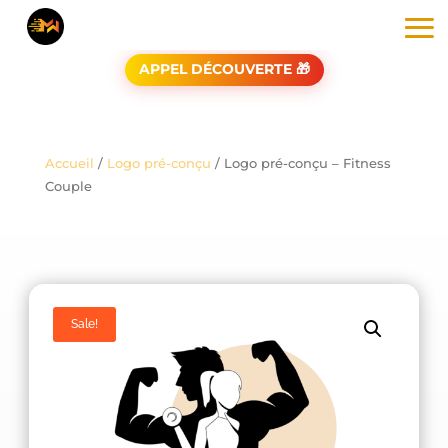
APPEL DÉCOUVERTE 🎁
Accueil
/
Logo pré-conçu
/ Logo pré-conçu – Fitness
Couple
Sale!