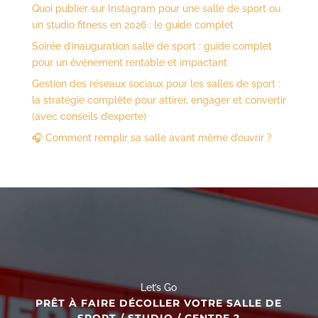
Quoi publier sur Instagram pour une salle de sport ou
un studio fitness en 2026 : le guide complet
Soirée d’inauguration salle de sport : guide complet
pour un événement rentable et impactant
Gestion des réseaux sociaux pour les salles de sport :
la stratégie complète pour attirer, engager et convertir
(avec conseils d’experte)
🎧 Comment remplir sa salle avant même d’ouvrir ?
Let’s Go
PRÊT À FAIRE DÉCOLLER VOTRE SALLE DE