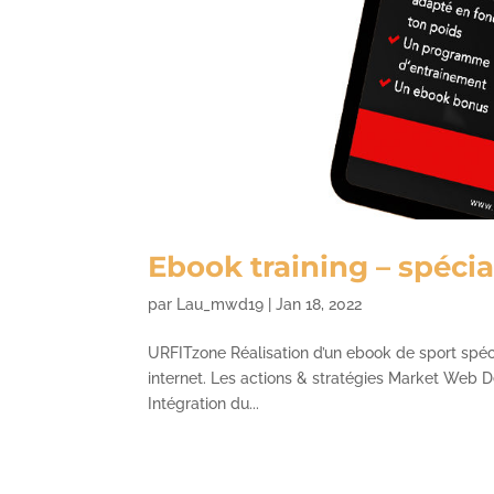
Ebook training – spécia
par
Lau_mwd19
|
Jan 18, 2022
URFITzone Réalisation d’un ebook de sport spé
internet. Les actions & stratégies Market Web D
Intégration du...