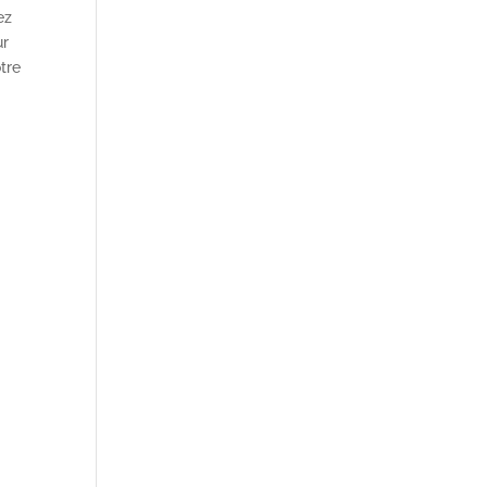
ez
ur
tre