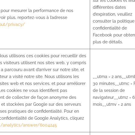
sur les cookies et leu
différentes dates
k pour mesurer la performance de nos
d’expiration, veuillez
ir plus, reportez-vous à l’adresse
consulter la politique
ut/privacy/
confidentialité de
Facebook pour obten
plus de détails.
us utilisons ces cookies pour recueillir des
s visiteurs utilisent nos sites web, y compris
r a parcouru avant d’arriver sur notre site, et
teur a visité notre site. Nous utilisons les
__utma = 2 ans__utm
sites web et nos services, et pour améliorer
30 minutes__utmc = F
 Les cookies ne vous identifient pas
de la session de
ent de collecter de façon anonyme des
navigateur__utmz = 6
s et stockées par Google sur des serveurs
mois__utmv = 2 ans
es pratiques de confidentialité. Pour en
confidentialité de Google Analytics, cliquez
m/analytics/answer/6004245