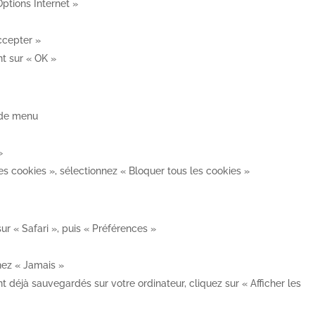
Options Internet »
ccepter »
t sur « OK »
e de menu
»
s cookies », sélectionnez « Bloquer tous les cookies »
ur « Safari », puis « Préférences »
hez « Jamais »
nt déjà sauvegardés sur votre ordinateur, cliquez sur « Afficher les