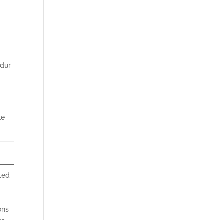
 dur
le
ted
ons