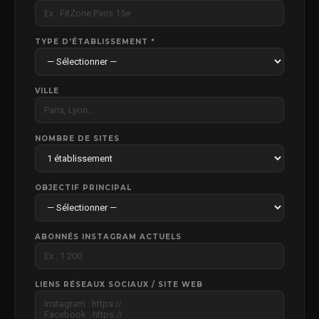
Soirée d’inauguration salle de sport : guide complet
pour un événement rentable et impactant
Gestion des réseaux sociaux pour les salles de sport :
la stratégie complète pour attirer, engager et convertir
(avec conseils d’experte)
🎧 Comment remplir sa salle avant même d’ouvrir ?
Let’s Go
PRÊT À FAIRE DÉCOLLER VOTRE SALLE DE
SPORT / STUDIO / CENTRE ?